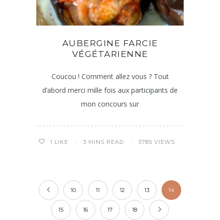
AUBERGINE FARCIE
VÉGÉTARIENNE
Coucou ! Comment allez vous ? Tout
d’abord merci mille fois aux participants de
mon concours sur
3 MINS READ
5785 VIEWS
1
LIKE
10
11
12
13
14
15
16
17
18