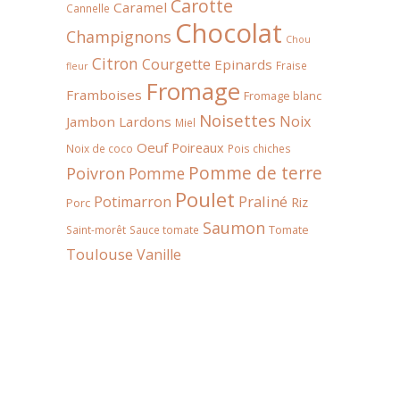
Carotte
Caramel
Cannelle
Chocolat
Champignons
Chou
Citron
Courgette
Epinards
Fraise
fleur
Fromage
Framboises
Fromage blanc
Noisettes
Noix
Jambon
Lardons
Miel
Oeuf
Poireaux
Noix de coco
Pois chiches
Pomme de terre
Poivron
Pomme
Poulet
Praliné
Potimarron
Riz
Porc
Saumon
Tomate
Saint-morêt
Sauce tomate
Toulouse
Vanille