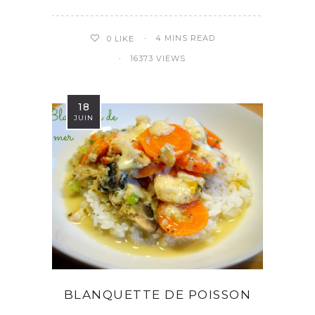
4 MINS READ
0
LIKE
16373 VIEWS
18
JUIN
BLANQUETTE DE POISSON