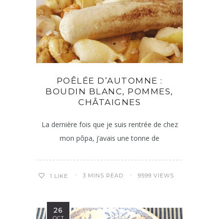
POÊLÉE D’AUTOMNE :
BOUDIN BLANC, POMMES,
CHÂTAIGNES
La dernière fois que je suis rentrée de chez
mon pôpa, j’avais une tonne de
3 MINS READ
9599 VIEWS
1
LIKE
26
OCT