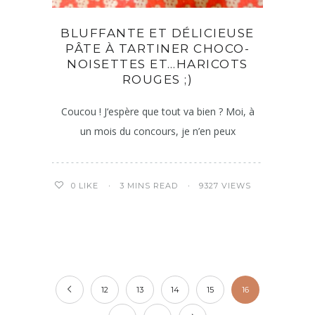
BLUFFANTE ET DÉLICIEUSE
PÂTE À TARTINER CHOCO-
NOISETTES ET…HARICOTS
ROUGES ;)
Coucou ! J‘espère que tout va bien ? Moi, à
un mois du concours, je n’en peux
3 MINS READ
9327 VIEWS
0
LIKE
12
13
14
15
16