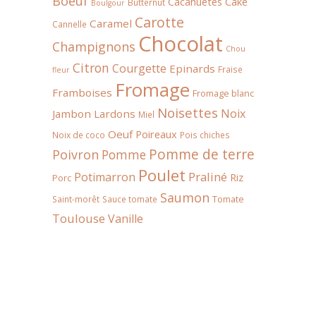
Boeuf
Cacahuètes
Cake
Butternut
Boulgour
Carotte
Caramel
Cannelle
Chocolat
Champignons
Chou
Citron
Courgette
Epinards
Fraise
fleur
Fromage
Framboises
Fromage blanc
Noisettes
Noix
Jambon
Lardons
Miel
Oeuf
Poireaux
Noix de coco
Pois chiches
Pomme de terre
Poivron
Pomme
Poulet
Praliné
Potimarron
Riz
Porc
Saumon
Tomate
Saint-morêt
Sauce tomate
Toulouse
Vanille