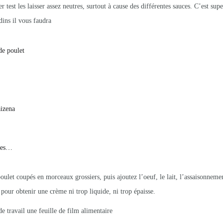
 test les laisser assez neutres, surtout à cause des différentes sauces.
C’est supe
ins il vous faudra
de poulet
izena
rbes…
ulet coupés en morceaux grossiers, puis ajoutez l’oeuf, le lait, l’assaisonneme
pour obtenir une crème ni trop liquide, ni trop épaisse.
de travail une feuille de film alimentaire