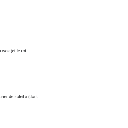
u wok (et le roi…
uner de soleil » (dont