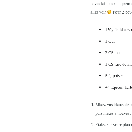
je voulais pour un premier
allez voir
Pour 2 boud
150g de blancs 
1 œuf
2 CS lait
1 CS rase de ma
Sel, poivre
+/- Epices, he
Mixez vos blancs de po
puis mixez à nouveau 
Etalez sur votre plan 