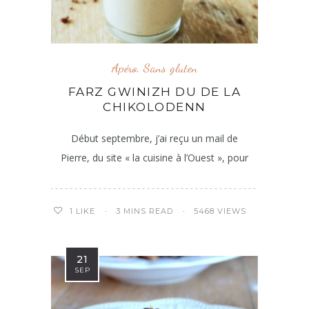
Apéro
,
Sans gluten
FARZ GWINIZH DU DE LA
CHIKOLODENN
Début septembre, j’ai reçu un mail de
Pierre, du site « la cuisine à l’Ouest », pour
3 MINS READ
5468 VIEWS
1
LIKE
21
SEP