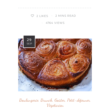
2 MINS READ
2
LIKES
4764 VIEWS
29
SEP
Boulangerie
,
Brunch
,
Goûter
,
Petit-déjeuner
,
Végétarien