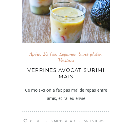
Apéro
,
IG bas
,
Légumes
,
Sans gluten
,
Verrines
VERRINES AVOCAT SURIMI
MAÏS
Ce mois-ci on a fait pas mal de repas entre
amis, et j’ai eu envie
3 MINS READ
5611 VIEWS
0
LIKE