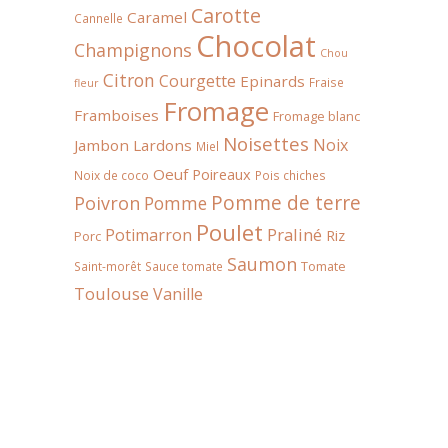
Carotte
Caramel
Cannelle
Chocolat
Champignons
Chou
Citron
Courgette
Epinards
Fraise
fleur
Fromage
Framboises
Fromage blanc
Noisettes
Noix
Jambon
Lardons
Miel
Oeuf
Poireaux
Noix de coco
Pois chiches
Pomme de terre
Poivron
Pomme
Poulet
Praliné
Potimarron
Riz
Porc
Saumon
Tomate
Saint-morêt
Sauce tomate
Toulouse
Vanille