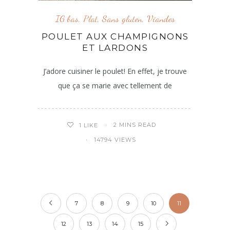
IG bas
,
Plat
,
Sans gluten
,
Viandes
POULET AUX CHAMPIGNONS
ET LARDONS
J’adore cuisiner le poulet! En effet, je trouve
que ça se marie avec tellement de
2 MINS READ
1
LIKE
14794 VIEWS
7
8
9
10
11
12
13
14
15