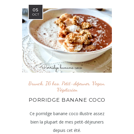
05
OCT
Brunch
,
IG bas
,
Petit-déjeuner
,
Vegan
,
Végétarien
PORRIDGE BANANE COCO
Ce porridge banane coco illustre assez
bien la plupart de mes petit-déjeuners
depuis cet été.