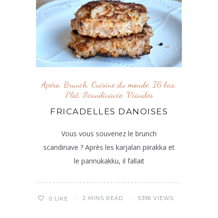
Apéro
,
Brunch
,
Cuisine du monde
,
IG bas
,
Plat
,
Scandinavie
,
Viandes
FRICADELLES DANOISES
Vous vous souvenez le brunch
scandinave ? Après les karjalan piirakka et
le pannukakku, il fallait
2 MINS READ
5396 VIEWS
0
LIKE