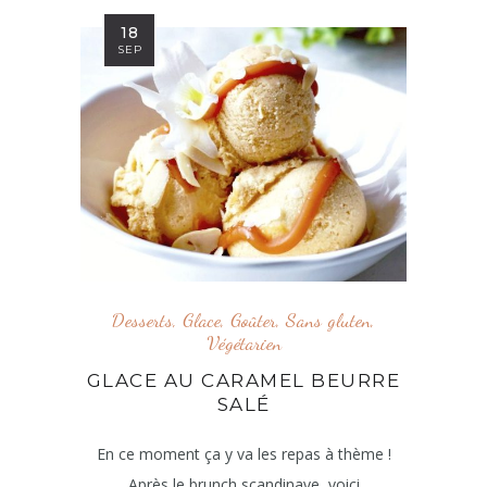
18
SEP
Desserts
,
Glace
,
Goûter
,
Sans gluten
,
Végétarien
GLACE AU CARAMEL BEURRE
SALÉ
En ce moment ça y va les repas à thème !
Après le brunch scandinave, voici