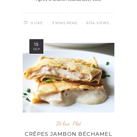
3 MINS READ
6134 VIEWS
0
LIKE
15
SEP
IG bas
,
Plat
CRÊPES JAMBON BÉCHAMEL