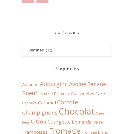
CATÉGORIES
ÉTIQUETTES
Aubergine
Avoine
Banane
Amande
Boeuf
Cacahuètes
Cake
Butternut
Boulgour
Carotte
Caramel
Cannelle
Chocolat
Champignons
Chou
Citron
Courgette
Epinards
Fraise
fleur
Fromage
Framboises
Fromage blanc