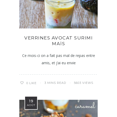
VERRINES AVOCAT SURIMI
MAÏS
Ce mois-ci on a fait pas mal de repas entre
amis, et j’ai eu envie
3 MINS READ
5603 VIEWS
0
LIKE
19
AOÛT