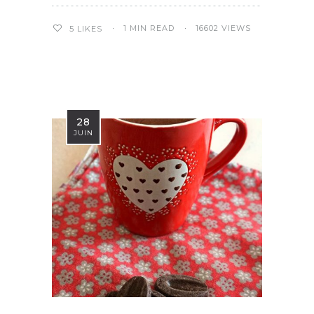
1 MIN READ
16602 VIEWS
5
LIKES
28
JUIN