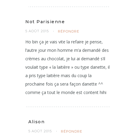
Not Parisienne
5 AOÛT 2015
RÉPONDRE
Ho bin ça je vais vite la refaire je pense,
l’autre jour mon homme m’a demandé des
crèmes au chocolat, je lui ai demandé s’il
voulait type « la laitière » ou type danette, il
a pris type laitière mais du coup la
prochaine fois ça sera façon danette ^^
comme ça tout le monde est content hihi
Alison
5 AOÛT 2015
RÉPONDRE