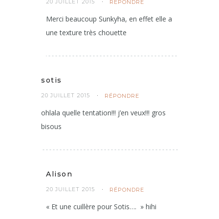
20 JUILLET 2015
RÉPONDRE
Merci beaucoup Sunkyha, en effet elle a
une texture très chouette
sotis
20 JUILLET 2015
RÉPONDRE
ohlala quelle tentation!!! j’en veux!!! gros
bisous
Alison
20 JUILLET 2015
RÉPONDRE
« Et une cuillère pour Sotis…. » hihi