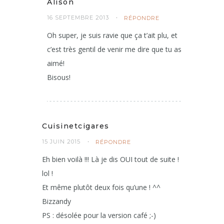
Alison
16 SEPTEMBRE 2013
RÉPONDRE
Oh super, je suis ravie que ça t’ait plu, et
c’est très gentil de venir me dire que tu as
aimé!
Bisous!
Cuisinetcigares
15 JUIN 2015
RÉPONDRE
Eh bien voilà !!! Là je dis OUI tout de suite !
lol !
Et même plutôt deux fois qu’une ! ^^
Bizzandy
PS : désolée pour la version café ;-)