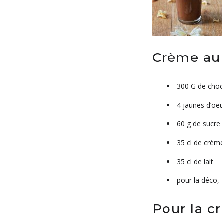
Crème au
300 G de cho
4 jaunes d’oe
60 g de sucre
35 cl de crème
35 cl de lait
pour la déco, 
Pour la c