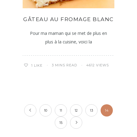
GÂTEAU AU FROMAGE BLANC
Pour ma maman qui se met de plus en
plus à la cuisine, voici la
3 MINS READ
4612 VIEWS
1
LIKE
10
11
12
13
14
15