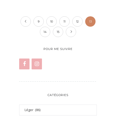
9
10
11
12
13
14
15
POUR ME SUIVRE
CATÉGORIES