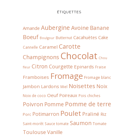
ÉTIQUETTES
Aubergine
Avoine
Banane
Amande
Boeuf
Cacahuètes
Cake
Butternut
Boulgour
Carotte
Caramel
Cannelle
Chocolat
Champignons
Chou
Citron
Courgette
Epinards
Fraise
fleur
Fromage
Framboises
Fromage blanc
Noisettes
Noix
Jambon
Lardons
Miel
Oeuf
Poireaux
Noix de coco
Pois chiches
Pomme de terre
Poivron
Pomme
Poulet
Praliné
Potimarron
Riz
Porc
Saumon
Tomate
Saint-morêt
Sauce tomate
Toulouse
Vanille