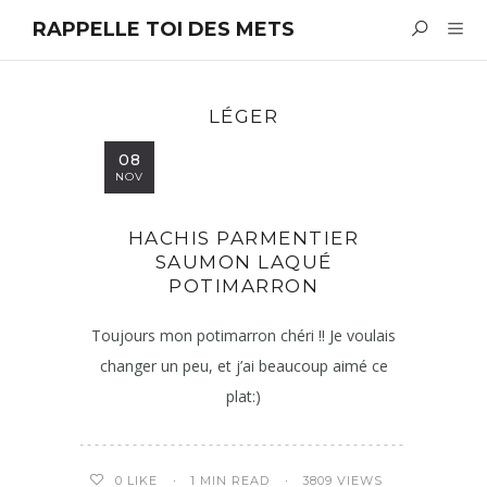
RAPPELLE TOI DES METS
LÉGER
08
NOV
HACHIS PARMENTIER
SAUMON LAQUÉ
POTIMARRON
Toujours mon potimarron chéri !! Je voulais
changer un peu, et j’ai beaucoup aimé ce
plat:)
1 MIN READ
3809 VIEWS
0
LIKE