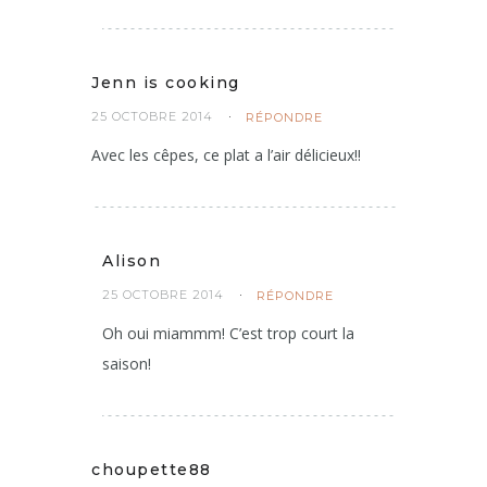
Jenn is cooking
25 OCTOBRE 2014
RÉPONDRE
Avec les cêpes, ce plat a l’air délicieux!!
Alison
25 OCTOBRE 2014
RÉPONDRE
Oh oui miammm! C’est trop court la
saison!
choupette88