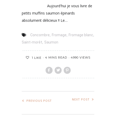
Aujourd'hui je vous livre de
petits muffins saumon épinards
absolument délicieux !! Le…
,
,
,
Concombre
Fromage
Fromage blanc
,
Saint-morêt
Saumon
4 MINS READ
4990 VIEWS
1
LIKE
NEXT POST
PREVIOUS POST