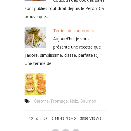
Coucou ! Ces cookies salés
sont publiés tout droit depuis le Pérou! Ca
prouve que…
Terrine de saumon frais
Aujourd'hui je vous
présente une recette que
j'adore, simplissime, classe, parfaite ! :)
Une terrine de…
,
,
,
Carotte
Fromage
Noix
Saumon
2 MINS READ
3956 VIEWS
0
LIKE