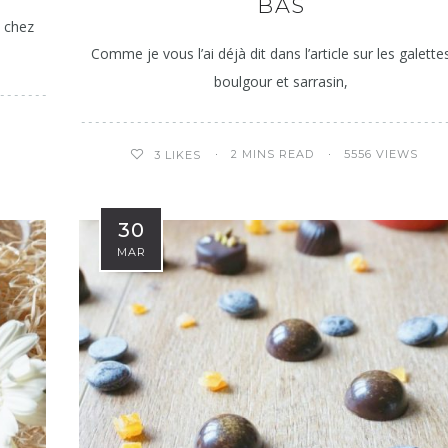
BAS
é chez
Comme je vous l’ai déjà dit dans l’article sur les galette
boulgour et sarrasin,
2 MINS READ
5556 VIEWS
3
LIKES
30
MAR