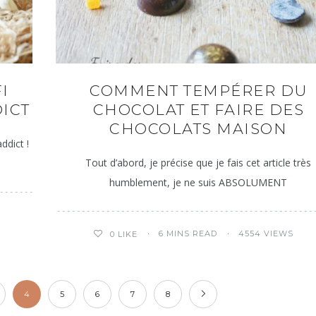
I
COMMENT TEMPÉRER DU
ICT
CHOCOLAT ET FAIRE DES
CHOCOLATS MAISON
ddict !
Tout d’abord, je précise que je fais cet article très
humblement, je ne suis ABSOLUMENT
6 MINS READ
4554 VIEWS
0
LIKE
4
5
6
7
8