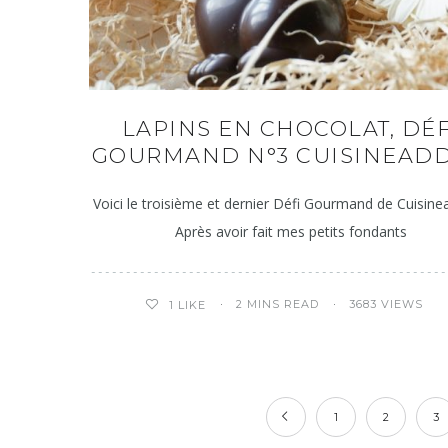
LAPINS EN CHOCOLAT, DÉF
GOURMAND N°3 CUISINEADD
Voici le troisième et dernier Défi Gourmand de Cuisinea
Après avoir fait mes petits fondants
2 MINS READ
3683 VIEWS
1
LIKE
1
2
3