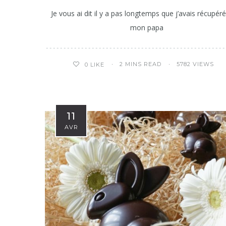
Je vous ai dit il y a pas longtemps que j’avais récupér
mon papa
2 MINS READ
5782 VIEWS
0
LIKE
11
AVR