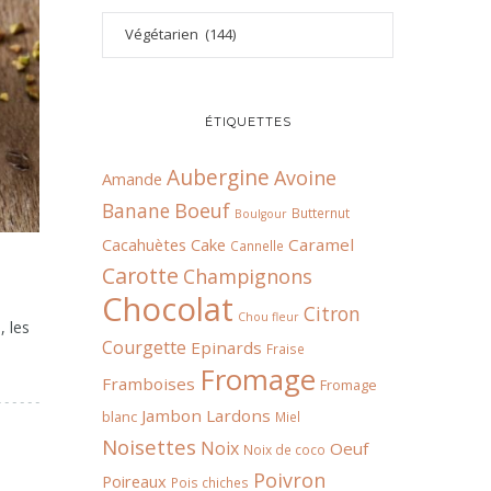
ÉTIQUETTES
Aubergine
Avoine
Amande
Boeuf
Banane
Butternut
Boulgour
Cacahuètes
Cake
Caramel
Cannelle
Carotte
Champignons
Chocolat
Citron
Chou fleur
, les
Courgette
Epinards
Fraise
Fromage
Framboises
Fromage
Jambon
Lardons
blanc
Miel
Noisettes
Noix
Oeuf
Noix de coco
Poivron
Poireaux
Pois chiches