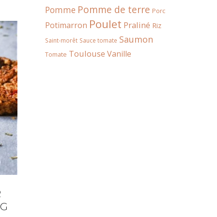
Pomme de terre
Pomme
Porc
Poulet
Praliné
Potimarron
Riz
Saumon
Saint-morêt
Sauce tomate
Toulouse
Vanille
Tomate
R
IG