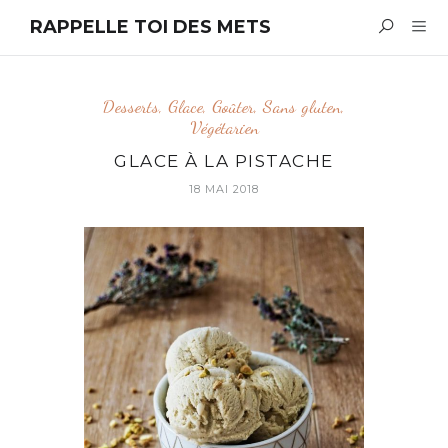
RAPPELLE TOI DES METS
Desserts
,
Glace
,
Goûter
,
Sans gluten
,
Végétarien
GLACE À LA PISTACHE
18 MAI 2018