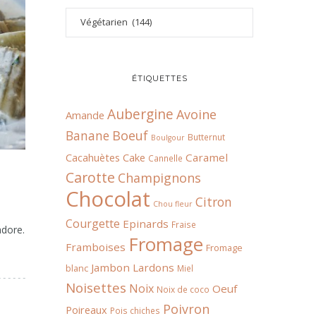
ÉTIQUETTES
Aubergine
Avoine
Amande
Boeuf
Banane
Butternut
Boulgour
Cacahuètes
Cake
Caramel
Cannelle
Carotte
Champignons
Chocolat
Citron
Chou fleur
Courgette
Epinards
Fraise
adore.
Fromage
Framboises
Fromage
Jambon
Lardons
blanc
Miel
Noisettes
Noix
Oeuf
Noix de coco
Poivron
Poireaux
Pois chiches