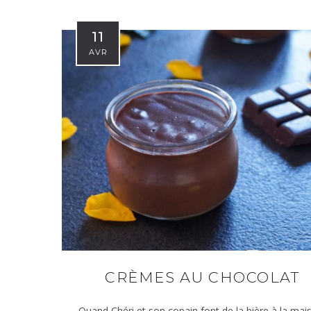
11
AVR
CRÈMES AU CHOCOLAT
Quand Chéri et son copain font de la bière à la mai