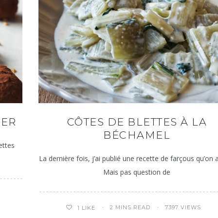
NER
CÔTES DE BLETTES À LA
BÉCHAMEL
ettes
La dernière fois, j’ai publié une recette de farçous qu’on 
Mais pas question de
2 MINS READ
7397 VIEWS
1
LIKE