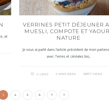
ON
VERRINES PETIT DÉJEUNER 
MUESLI, COMPOTE ET YAOUR
re, et
NATURE
Je vous ai parlé dans l’article précédent de mon partena
avec Terres et céréales bio,
2 MINS READ
16877 VIEWS
4
LIKES
3
4
5
6
7