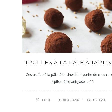
TRUFFES À LA PÂTE À TARTI
Ces truffes à la pâte à tartiner font partie de mes rec
« pifomètre antigaspi » ^^.
3 MINS READ
5248 VIEWS
1
LIKE