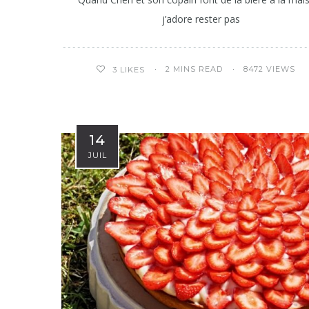
j’adore rester pas
2 MINS READ
8472 VIEWS
3
LIKES
14
JUIL