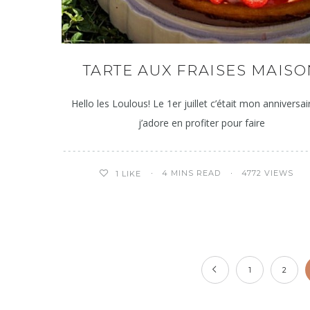
TARTE AUX FRAISES MAIS
Hello les Loulous! Le 1er juillet c’était mon anniversai
j’adore en profiter pour faire
4 MINS READ
4772 VIEWS
1
LIKE
1
2