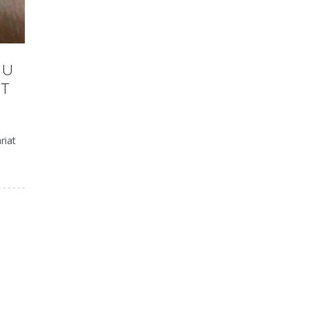
AU
T
riat