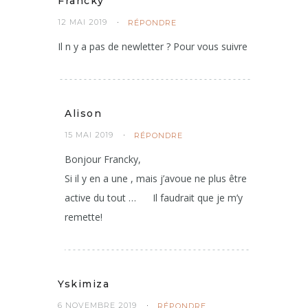
Francky
12 MAI 2019
RÉPONDRE
Il n y a pas de newletter ? Pour vous suivre
Alison
15 MAI 2019
RÉPONDRE
Bonjour Francky,
Si il y en a une , mais j’avoue ne plus être
active du tout …
Il faudrait que je m’y
remette!
Yskimiza
6 NOVEMBRE 2019
RÉPONDRE