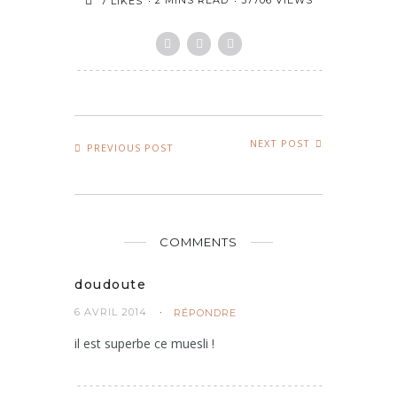
2 MINS READ
37706 VIEWS
7
LIKES
NEXT POST
PREVIOUS POST
COMMENTS
doudoute
6 AVRIL 2014
RÉPONDRE
il est superbe ce muesli !