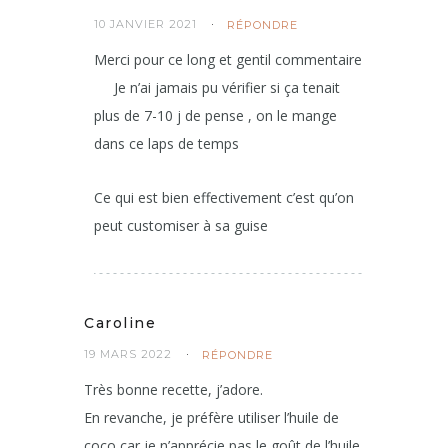
10 JANVIER 2021
RÉPONDRE
Merci pour ce long et gentil commentaire
Je n’ai jamais pu vérifier si ça tenait
plus de 7-10 j de pense , on le mange
dans ce laps de temps
Ce qui est bien effectivement c’est qu’on
peut customiser à sa guise
Caroline
19 MARS 2022
RÉPONDRE
Très bonne recette, j’adore.
En revanche, je préfère utiliser l’huile de
coco car je n’apprécie pas le goût de l’huile