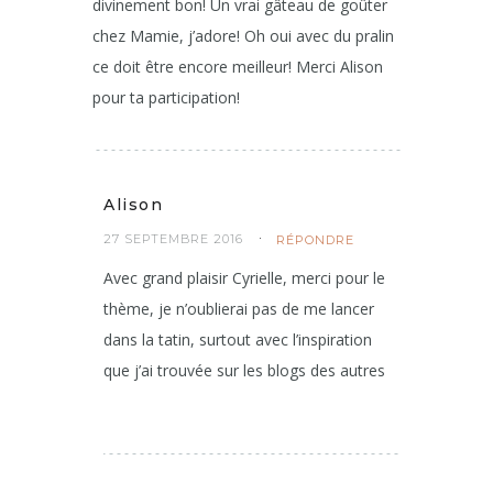
26 SEPTEMBRE 2016
RÉPONDRE
Un grand classique, le tien a l’air
divinement bon! Un vrai gâteau de goûter
chez Mamie, j’adore! Oh oui avec du pralin
ce doit être encore meilleur! Merci Alison
pour ta participation!
Alison
27 SEPTEMBRE 2016
RÉPONDRE
Avec grand plaisir Cyrielle, merci pour le
thème, je n’oublierai pas de me lancer
dans la tatin, surtout avec l’inspiration
que j’ai trouvée sur les blogs des autres