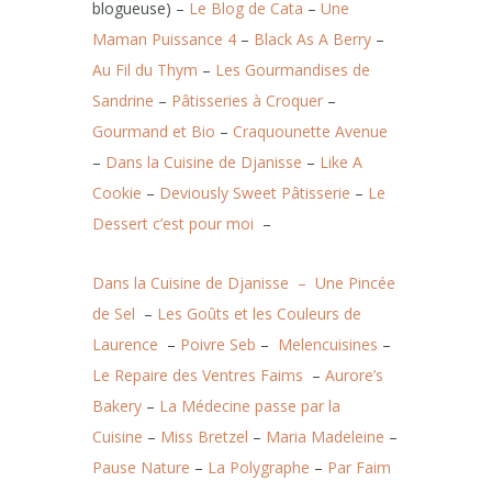
blogueuse) –
Le Blog de Cata
–
Une
Maman Puissance 4
–
Black As A Berry
–
Au Fil du Thym
–
Les Gourmandises de
Sandrine
–
Pâtisseries à Croquer
–
Gourmand et Bio
–
Craquounette Avenue
–
Dans la Cuisine de Djanisse
–
Like A
Cookie
–
Deviously Sweet Pâtisserie
–
Le
Dessert c’est pour moi
–
Dans la Cuisine de Djanisse –
Une Pincée
de Sel
–
Les Goûts et les Couleurs de
Laurence
–
Poivre Seb
–
Melencuisines
–
Le Repaire des Ventres Faims
–
Aurore’s
Bakery
–
La Médecine passe par la
Cuisine
–
Miss Bretzel
–
Maria Madeleine
–
Pause Nature
–
La Polygraphe
–
Par Faim