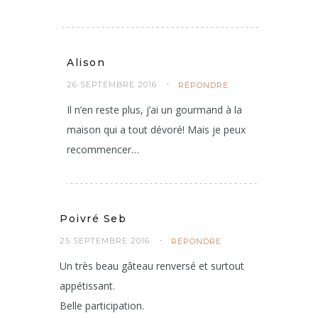
j’en prendrais bien une petite part s’il t’en
reste ;-)
Alison
26 SEPTEMBRE 2016
RÉPONDRE
Il n’en reste plus, j’ai un gourmand à la
maison qui a tout dévoré! Mais je peux
recommencer…
Poivré Seb
25 SEPTEMBRE 2016
RÉPONDRE
Un très beau gâteau renversé et surtout