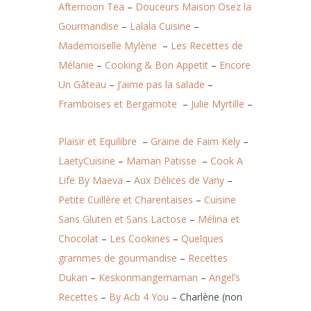
Afternoon Tea
–
Douceurs Maison Osez la
Gourmandise
–
Lalala Cuisine
–
Mademoiselle Mylène
–
Les Recettes de
Mélanie
–
Cooking & Bon Appetit
–
Encore
Un Gâteau
–
J’aime pas la salade
–
Framboises et Bergamote
–
Julie Myrtille
–
Plaisir et Equilibre
–
Graine de Faim Kely
–
LaetyCuisine
–
Maman Patisse
–
Cook A
Life By Maeva
–
Aux Délices de Vany
–
Petite Cuillère et Charentaises
–
Cuisine
Sans Gluten et Sans Lactose
–
Mélina et
Chocolat
–
Les Cookines
–
Quelques
grammes de gourmandise
–
Recettes
Dukan
–
Keskonmangemaman
–
Angel’s
Recettes
–
By Acb 4 You
– Charlène (non