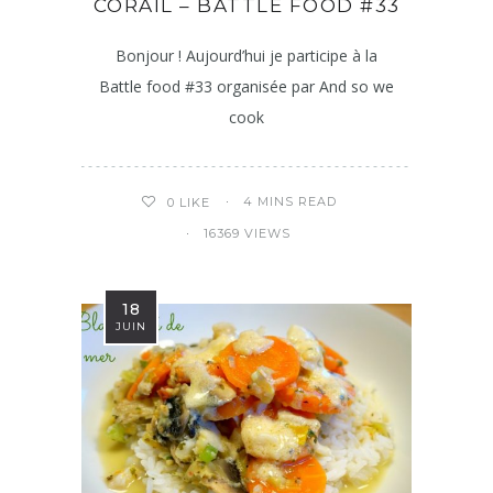
CORAIL – BATTLE FOOD #33
Bonjour ! Aujourd’hui je participe à la
Battle food #33 organisée par And so we
cook
4 MINS READ
0
LIKE
16369 VIEWS
18
JUIN