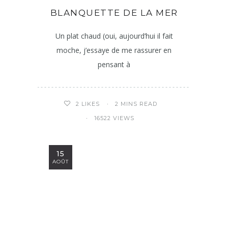
BLANQUETTE DE LA MER
Un plat chaud (oui, aujourd’hui il fait
moche, j’essaye de me rassurer en
pensant à
2 MINS READ
2
LIKES
16522 VIEWS
15
AOÛT