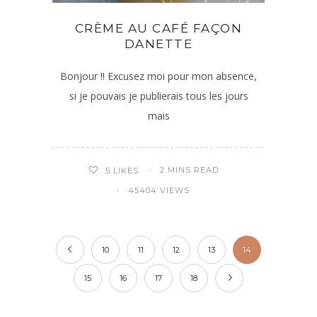
CRÈME AU CAFÉ FAÇON
DANETTE
Bonjour !! Excusez moi pour mon absence,
si je pouvais je publierais tous les jours
mais
2 MINS READ
5
LIKES
45404 VIEWS
10
11
12
13
14
15
16
17
18