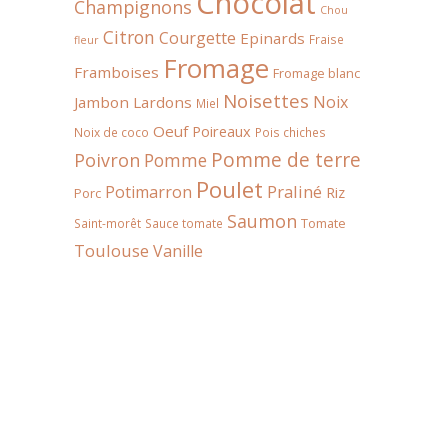
Chocolat
Champignons
Chou
Citron
Courgette
Epinards
Fraise
fleur
Fromage
Framboises
Fromage blanc
Noisettes
Noix
Jambon
Lardons
Miel
Oeuf
Poireaux
Noix de coco
Pois chiches
Pomme de terre
Poivron
Pomme
Poulet
Praliné
Potimarron
Riz
Porc
Saumon
Tomate
Saint-morêt
Sauce tomate
Toulouse
Vanille