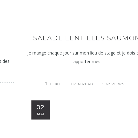
SALADE LENTILLES SAUMO
Je mange chaque jour sur mon lieu de stage et je dois
s des
apporter mes
1 MIN READ
5162 VIEWS
1
LIKE
02
MAI