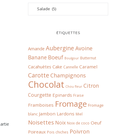
ÉTIQUETTES
Aubergine
Avoine
Amande
Boeuf
Banane
Butternut
Boulgour
Cacahuètes
Cake
Caramel
Cannelle
Carotte
Champignons
Chocolat
Citron
Chou fleur
Courgette
Epinards
Fraise
Fromage
Framboises
Fromage
Jambon
Lardons
blanc
Miel
Noisettes
Noix
Oeuf
Noix de coco
partie
Poivron
Poireaux
Pois chiches