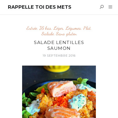
RAPPELLE TOI DES METS
Entrée
,
IG bas
,
Léger
,
Légumes
,
Plat
,
Salade
,
Sans gluten
SALADE LENTILLES
SAUMON
19 SEPTEMBRE 2016