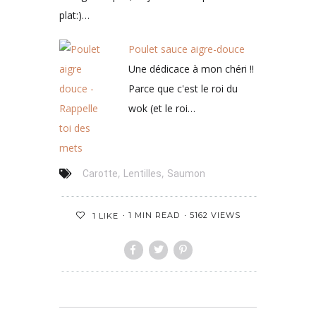
plat:)…
Poulet sauce aigre-douce
Une dédicace à mon chéri !!
Parce que c'est le roi du
wok (et le roi…
,
,
Carotte
Lentilles
Saumon
1 MIN READ
5162 VIEWS
1
LIKE