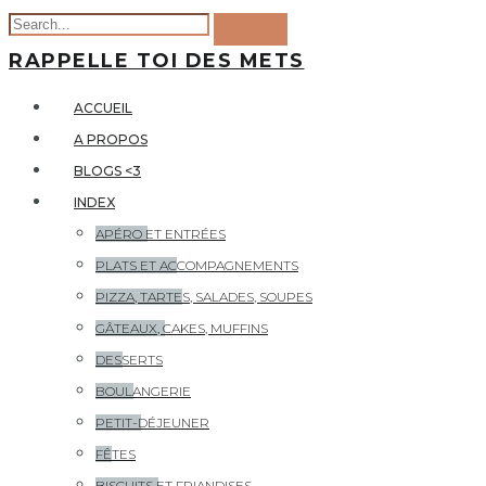
RAPPELLE TOI DES METS
ACCUEIL
A PROPOS
BLOGS <3
INDEX
APÉRO ET ENTRÉES
PLATS ET ACCOMPAGNEMENTS
PIZZA, TARTES, SALADES, SOUPES
GÂTEAUX, CAKES, MUFFINS
DESSERTS
BOULANGERIE
PETIT-DÉJEUNER
FÊTES
BISCUITS ET FRIANDISES