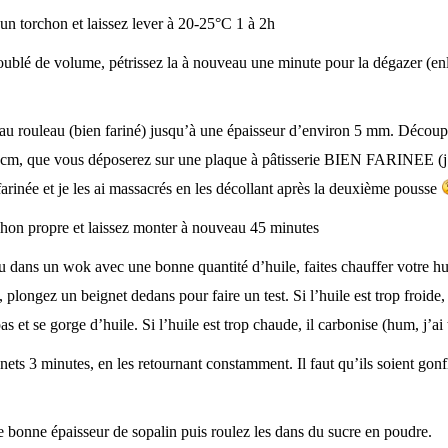
un torchon et laissez lever à 20-25°C 1 à 2h
oublé de volume, pétrissez la à nouveau une minute pour la dégazer (enle
 au rouleau (bien fariné) jusqu’à une épaisseur d’environ 5 mm. Découp
 cm, que vous déposerez sur une plaque à pâtisserie BIEN FARINEE (j’e
 farinée et je les ai massacrés en les décollant après la deuxième pousse
hon propre et laissez monter à nouveau 45 minutes
u dans un wok avec une bonne quantité d’huile, faites chauffer votre hu
, plongez un beignet dedans pour faire un test. Si l’huile est trop froide
as et se gorge d’huile. Si l’huile est trop chaude, il carbonise (hum, j’ai 
gnets 3 minutes, en les retournant constamment. Il faut qu’ils soient gonf
e bonne épaisseur de sopalin puis roulez les dans du sucre en poudre.