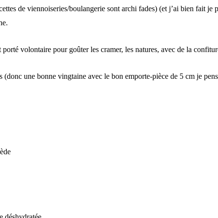
ttes de viennoiseries/boulangerie sont archi fades) (et j’ai bien fait je p
he.
t porté volontaire pour goûter les cramer, les natures, avec de la confit
s (donc une bonne vingtaine avec le bon emporte-pièce de 5 cm je pens
iède
e déshydratée