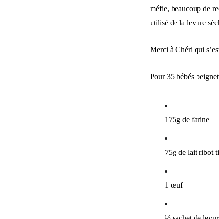
méfie, beaucoup de rece
utilisé de la levure sèc
Merci à Chéri qui s’es
Pour 35 bébés beignet
175g de farine
75g de lait ribot t
1 œuf
½ sachet de levur