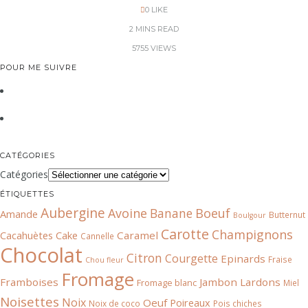
0
LIKE
2 MINS READ
5755 VIEWS
POUR ME SUIVRE
CATÉGORIES
Catégories
ÉTIQUETTES
Aubergine
Avoine
Boeuf
Banane
Amande
Butternut
Boulgour
Carotte
Champignons
Cacahuètes
Cake
Caramel
Cannelle
Chocolat
Citron
Courgette
Epinards
Fraise
Chou fleur
Fromage
Framboises
Jambon
Lardons
Fromage blanc
Miel
Noisettes
Noix
Oeuf
Poireaux
Noix de coco
Pois chiches