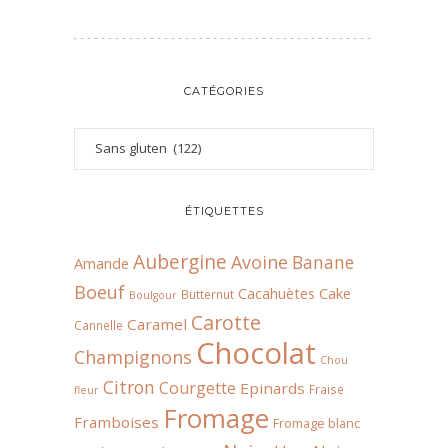
CATÉGORIES
ÉTIQUETTES
Aubergine
Avoine
Banane
Amande
Boeuf
Cacahuètes
Cake
Butternut
Boulgour
Carotte
Caramel
Cannelle
Chocolat
Champignons
Chou
Citron
Courgette
Epinards
Fraise
fleur
Fromage
Framboises
Fromage blanc