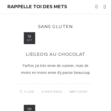
RAPPELLE TOI DES METS
SANS GLUTEN
15
OCT
LIÉGEOIS AU CHOCOLAT
Parfois j’ai très envie de cuisiner, mais de
moins en moins envie d’y passer beaucoup
3 MINS READ
6891 VIEWS
0
LIKE
10