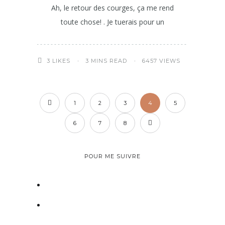
Ah, le retour des courges, ça me rend
toute chose! . Je tuerais pour un
3 MINS READ
6457 VIEWS
3
LIKES
1
2
3
4
5
6
7
8
POUR ME SUIVRE