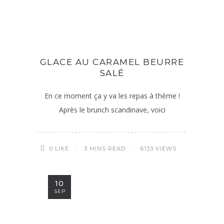
GLACE AU CARAMEL BEURRE
SALÉ
En ce moment ça y va les repas à thème !
Après le brunch scandinave, voici
3 MINS READ
6133 VIEWS
0
LIKE
10
SEP