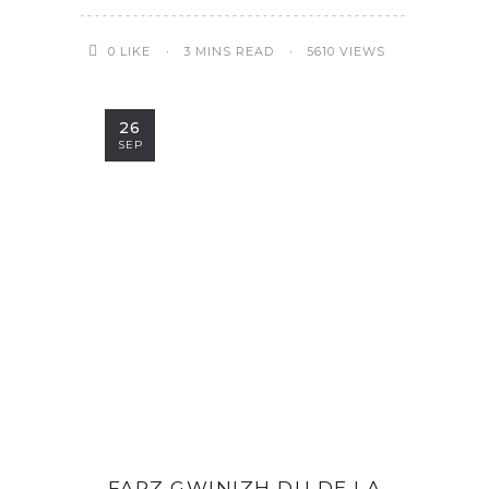
3 MINS READ
5610 VIEWS
0
LIKE
26
SEP
FARZ GWINIZH DU DE LA