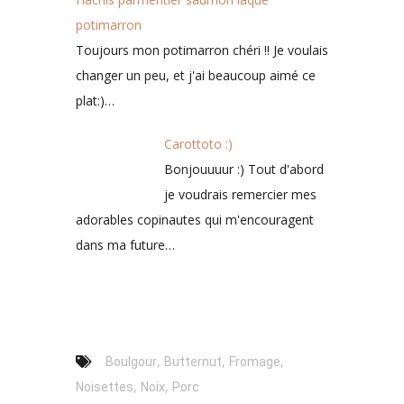
potimarron
Toujours mon potimarron chéri !! Je voulais
changer un peu, et j'ai beaucoup aimé ce
plat:)…
Carottoto :)
Bonjouuuur :) Tout d'abord
je voudrais remercier mes
adorables copinautes qui m'encouragent
dans ma future…
,
,
,
Boulgour
Butternut
Fromage
,
,
Noisettes
Noix
Porc