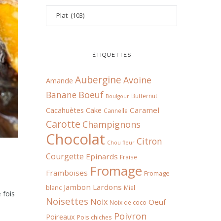
ÉTIQUETTES
Aubergine
Avoine
Amande
Boeuf
Banane
Butternut
Boulgour
Cacahuètes
Cake
Caramel
Cannelle
Carotte
Champignons
Chocolat
Citron
Chou fleur
Courgette
Epinards
Fraise
Fromage
Framboises
Fromage
Jambon
Lardons
blanc
Miel
 fois
Noisettes
Noix
Oeuf
Noix de coco
Poivron
Poireaux
Pois chiches