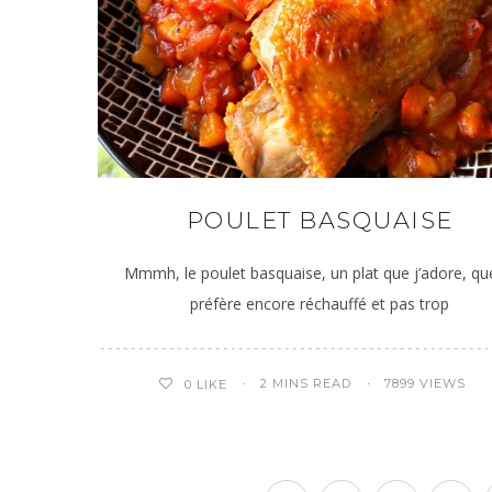
POULET BASQUAISE
Mmmh, le poulet basquaise, un plat que j’adore, qu
préfère encore réchauffé et pas trop
2 MINS READ
7899 VIEWS
0
LIKE