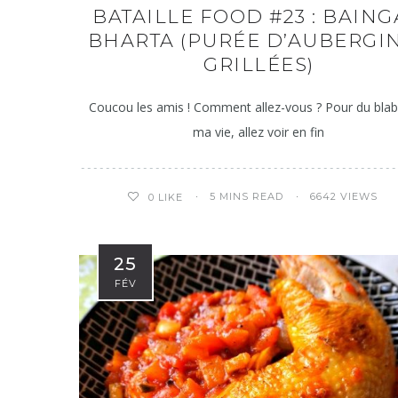
BATAILLE FOOD #23 : BAIN
BHARTA (PURÉE D’AUBERGI
GRILLÉES)
Coucou les amis ! Comment allez-vous ? Pour du blab
ma vie, allez voir en fin
5 MINS READ
6642 VIEWS
0
LIKE
25
FÉV