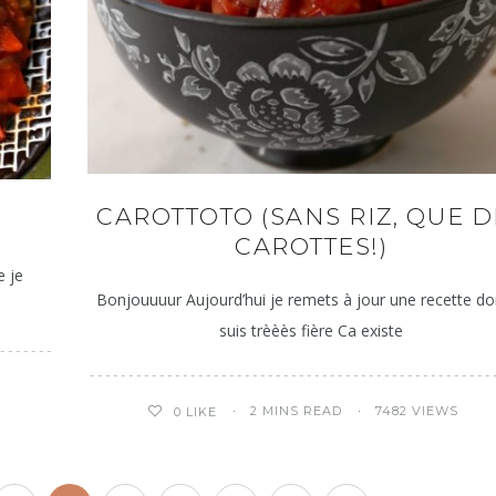
CAROTTOTO (SANS RIZ, QUE D
CAROTTES!)
e je
Bonjouuuur Aujourd’hui je remets à jour une recette do
suis trèèès fière Ca existe
2 MINS READ
7482 VIEWS
0
LIKE