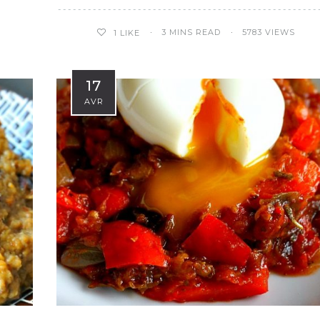
3 MINS READ
5783 VIEWS
1
LIKE
17
AVR