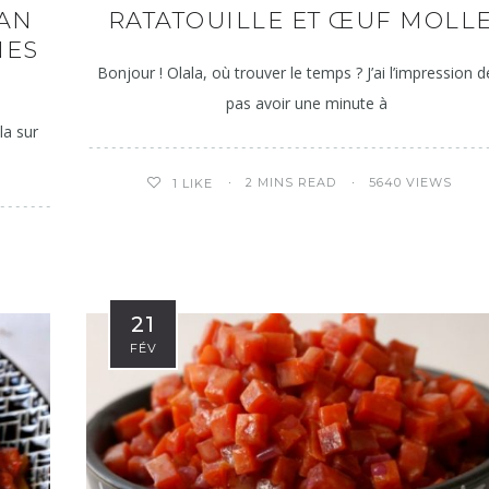
GAN
RATATOUILLE ET ŒUF MOLL
NES
Bonjour ! Olala, où trouver le temps ? J’ai l’impression 
pas avoir une minute à
la sur
2 MINS READ
5640 VIEWS
1
LIKE
21
FÉV