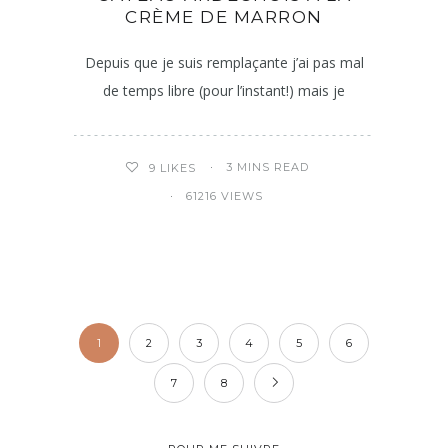
CRÈME DE MARRON
Depuis que je suis remplaçante j’ai pas mal
de temps libre (pour l’instant!) mais je
3 MINS READ
9
LIKES
61216 VIEWS
1
2
3
4
5
6
7
8