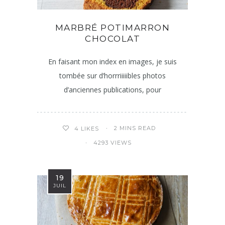
MARBRÉ POTIMARRON
CHOCOLAT
En faisant mon index en images, je suis
tombée sur d’horrriiiiibles photos
d’anciennes publications, pour
2 MINS READ
4
LIKES
4293 VIEWS
19
JUIL