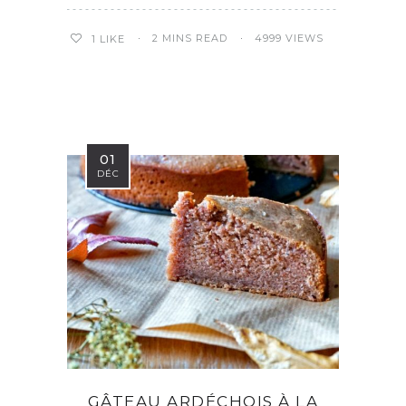
2 MINS READ
4999 VIEWS
1
LIKE
01
DÉC
GÂTEAU ARDÉCHOIS À LA