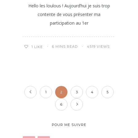
Hello les loulous ! Aujourd’hui je suis trop
contente de vous présenter ma
participation au 1er
6 MINS READ
4519 VIEWS
1
LIKE
1
2
3
4
5
6
POUR ME SUIVRE