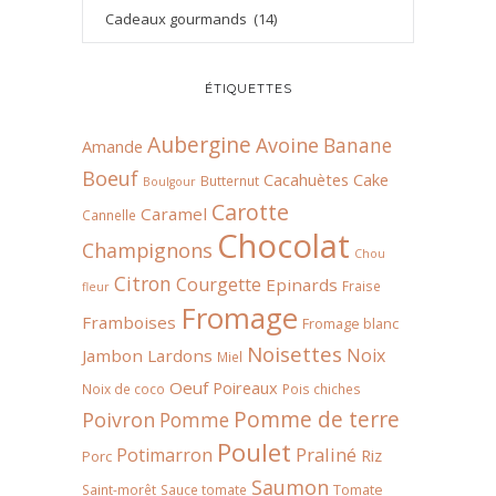
ÉTIQUETTES
Aubergine
Avoine
Banane
Amande
Boeuf
Cacahuètes
Cake
Butternut
Boulgour
Carotte
Caramel
Cannelle
Chocolat
Champignons
Chou
Citron
Courgette
Epinards
Fraise
fleur
Fromage
Framboises
Fromage blanc
Noisettes
Noix
Jambon
Lardons
Miel
Oeuf
Poireaux
Noix de coco
Pois chiches
Pomme de terre
Poivron
Pomme
Poulet
Praliné
Potimarron
Riz
Porc
Saumon
Tomate
Saint-morêt
Sauce tomate