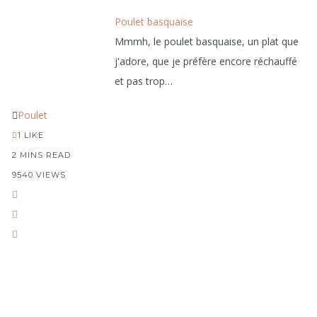
Poulet basquaise
Mmmh, le poulet basquaise, un plat que
j'adore, que je préfère encore réchauffé
et pas trop…
Poulet
1
LIKE
2 MINS READ
9540 VIEWS