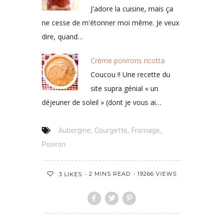
J'adore la cuisine, mais ça
ne cesse de m'étonner moi même. Je veux
dire, quand…
Crème poivrons ricotta
Coucou !! Une recette du
site supra génial « un
déjeuner de soleil » (dont je vous ai…
,
,
,
Aubergine
Courgette
Fromage
Poivron
2 MINS READ
19266 VIEWS
3
LIKES