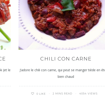
CE
CHILI CON CARNE
k (et le
J’adore le chili con carne, qui peut se manger tiède en ét
bien chaud
2 MINS READ
4054 VIEWS
0
LIKE