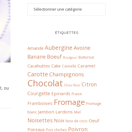
ÉTIQUETTES
Aubergine
Avoine
Amande
Boeuf
Banane
Butternut
Boulgour
Cacahuètes
Cake
Caramel
Cannelle
Carotte
Champignons
Chocolat
Citron
Chou fleur
é, ou
Courgette
Epinards
Fraise
Fromage
Framboises
Fromage
Jambon
Lardons
blanc
Miel
Noisettes
Noix
Oeuf
Noix de coco
Poivron
Poireaux
Pois chiches