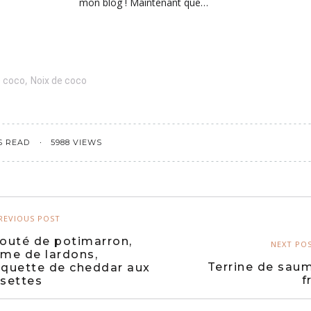
mon blog ! Maintenant que…
,
e coco
Noix de coco
S READ
5988 VIEWS
REVIOUS POST
louté de potimarron,
NEXT PO
ème de lardons,
Terrine de sau
oquette de cheddar aux
f
isettes