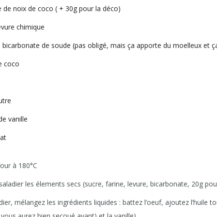
 de noix de coco ( + 30g pour la déco)
evure chimique
bicarbonate de soude (pas obligé, mais ça apporte du moelleux et ça 
de coco
utre
de vanille
at
four à 180°C
ladier les élements secs (sucre, farine, levure, bicarbonate, 20g po
er, mélangez les ingrédients liquides : battez l’oeuf, ajoutez l’huile t
e vous aurez bien secoué avant) et la vanille)