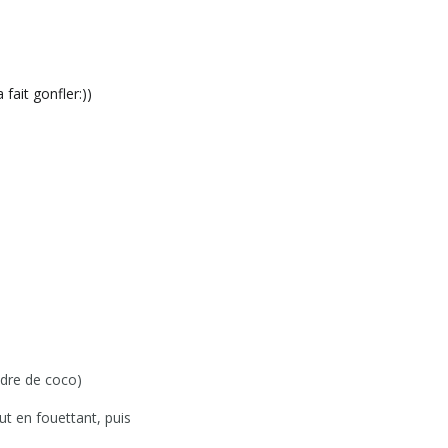
fait gonfler:))
udre de coco)
out en fouettant, puis