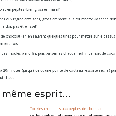
lat en pépites (bien grosses miam!)
ides aux ingrédients secs
, grossièrement
, à la fourchette (la farine doi
ne doit pas être lisse!)
 de chocolat (en en sauvant quelques unes pour mettre sur le dessus 
rnière fois
s des moules à muffin, puis parsemez chaque muffin de noix de coco
à 20minutes (jusqu’à ce qu’une pointe de couteau ressorte sèche) pu
out chaud
 même esprit...
Cookies croquants aux pépites de chocolat
Ah, les cookies, tellement connus, tellement simples,