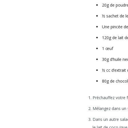
20g de poudre
½ sachet de l
Une pincée de 
120g de lait 
1 œuf
30g d’huile ne
½ cc d’extrait 
80g de chocol
Préchauffez votre 
Mélangez dans un sa
Dans un autre saladi
le lait de coco (qu