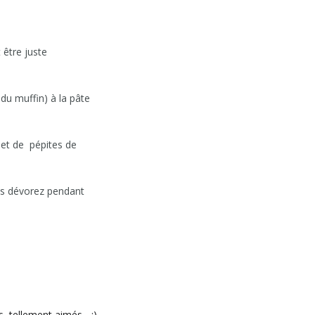
t être juste
du muffin) à la pâte
 et de pépites de
is dévorez pendant
 tellement aimés... :)