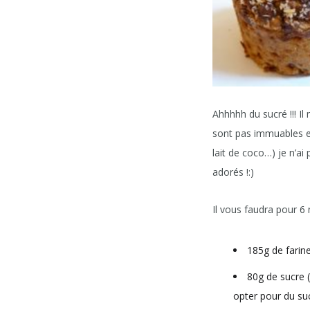
Ahhhhh du sucré !!! Il 
sont pas immuables et 
lait de coco…) je n’ai
adorés !:)
Il vous faudra pour 6
185g de farin
80g de sucre (
opter pour du su