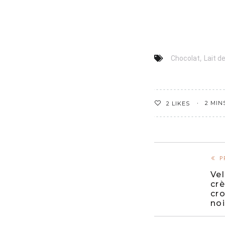
,
Chocolat
Lait d
2 MIN
2
LIKES
P
Ve
cr
cr
no