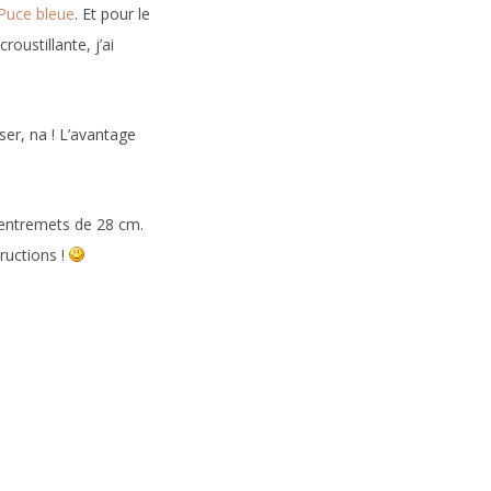
Puce bleue
. Et pour le
roustillante, j’ai
ser, na ! L’avantage
 entremets de 28 cm.
tructions !