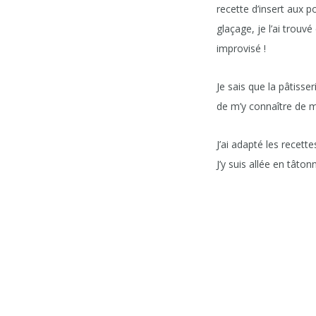
recette d’insert aux 
glaçage, je l’ai trouv
improvisé !
Je sais que la pâtiss
de m’y connaître de m
J’ai adapté les recet
J’y suis allée en tâton