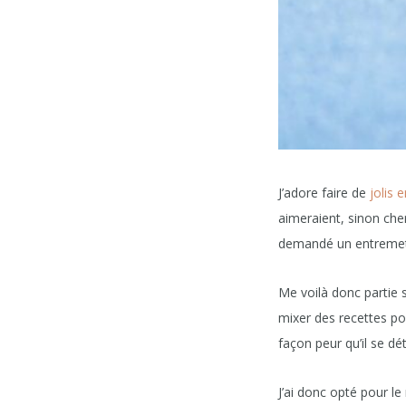
J’adore faire de
jolis
e
aimeraient, sinon cherc
demandé un entreme
Me voilà donc partie s
mixer des recettes pou
façon peur qu’il se d
J’ai donc opté pour 