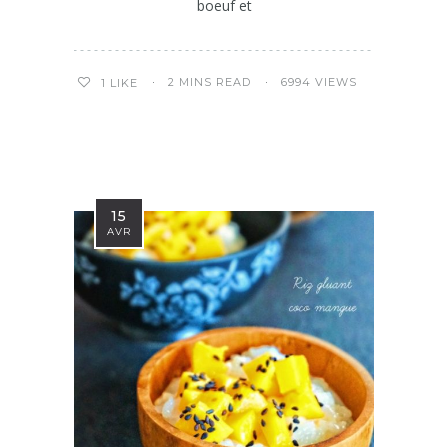
boeuf et
2 MINS READ
6994 VIEWS
1
LIKE
15
AVR