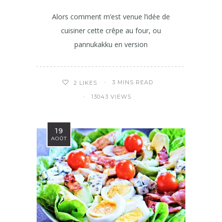
Alors comment m’est venue l’idée de
cuisiner cette crêpe au four, ou
pannukakku en version
3 MINS READ
2
LIKES
13043 VIEWS
19
AOÛT