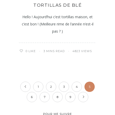
TORTILLAS DE BLÉ
Hello ! Aujourd’hui c’est tortillas maison, et
c’est bon ! (Meilleure rime de l’année n’est-il
pas ? )
3 MINS READ
4823 VIEWS
0
LIKE
1
2
3
4
5
6
7
8
9
POUR ME SUIVRE