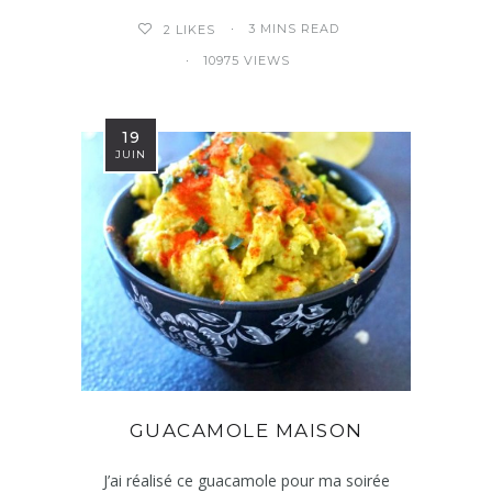
3 MINS READ
2
LIKES
10975 VIEWS
19
JUIN
GUACAMOLE MAISON
J’ai réalisé ce guacamole pour ma soirée