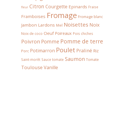
Citron
Courgette
Epinards
Fraise
fleur
Fromage
Framboises
Fromage blanc
Noisettes
Noix
Jambon
Lardons
Miel
Oeuf
Poireaux
Noix de coco
Pois chiches
Pomme de terre
Poivron
Pomme
Poulet
Praliné
Potimarron
Riz
Porc
Saumon
Tomate
Saint-morêt
Sauce tomate
Toulouse
Vanille