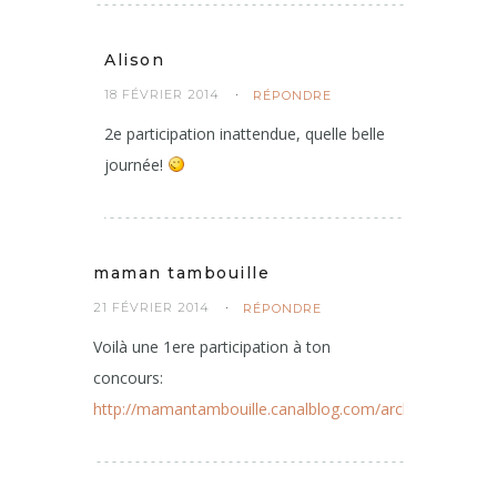
Alison
18 FÉVRIER 2014
RÉPONDRE
2e participation inattendue, quelle belle
journée!
maman tambouille
21 FÉVRIER 2014
RÉPONDRE
Voilà une 1ere participation à ton
concours:
http://mamantambouille.canalblog.com/archives/2014/