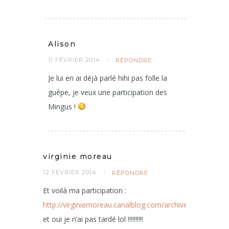
Alison
11 FÉVRIER 2014
RÉPONDRE
Je lui en ai déjà parlé hihi pas folle la
guêpe, je veux une participation des
Mingus !
virginie moreau
12 FÉVRIER 2014
RÉPONDRE
Et voilà ma participation :
http://virginiemoreau.canalblog.com/archives/2014/02/
et oui je n’ai pas tardé lol !!!!!!!!!!