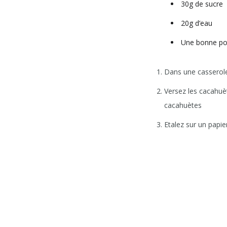
30g de sucre
20g d’eau
Une bonne poi
Dans une casserole 
Versez les cacahuè
cacahuètes
Etalez sur un papie