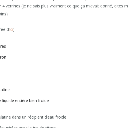
ur 4 verrines (je ne sais plus vraiment ce que ça m’avait donné, dites mo
oins)
rée d’
ici
)
res
tron
latine
 liquide entière bien froide
élatine dans un récipient d’eau froide
pluchées avec le jus de citron