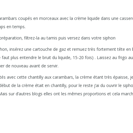
carambars coupés en morceaux avec la crème liquide dans une cassero
ps en temps.
 préparation, filtrez-la au tamis puis versez dans votre siphon
hon, insérez une cartouche de gaz et remuez très fortement tête en b
faut plus entendre le bruit du liquide, 15-20 fois) . Laissez au frigo 
uer de nouveau avant de servir.
ultés avec cette chantilly aux carambars, la crème étant très épaisse, je
ébut de la crème était en chantilly, pour le reste j’ai du ouvrir le sip
ais sur d’autres blogs elles ont les mêmes proportions et cela march