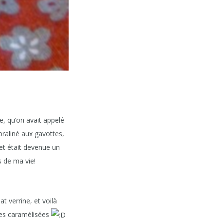
e, qu’on avait appelé
praliné aux gavottes,
et était devenue un
s de ma vie!
at verrine, et voilà
es caramélisées