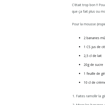
C’était trop bon !! Po
que ça fait plus ou m
Pour la mousse (inspi
2 bananes mû
1 CS jus de ci
2,5 cl de lait
20g de sucre
1 feuille de gé
10 cl de crème
Faites ramollir la g
Mixer les bananes é