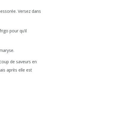
e essorée. Versez dans
igo pour qu’il
 maryse.
ucoup de saveurs en
is après elle est