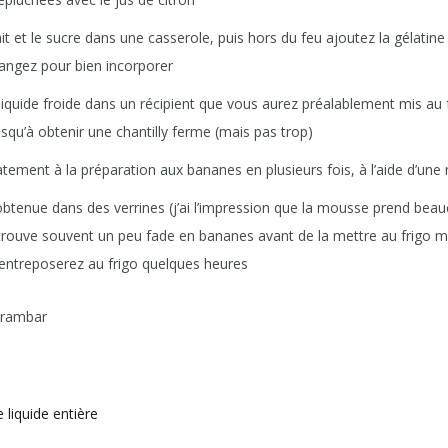
lait et le sucre dans une casserole, puis hors du feu ajoutez la gélatin
angez pour bien incorporer
iquide froide dans un récipient que vous aurez préalablement mis au fr
jusqu’à obtenir une chantilly ferme (mais pas trop)
atement à la préparation aux bananes en plusieurs fois, à l’aide d’une
btenue dans des verrines (j’ai l’impression que la mousse prend bea
a trouve souvent un peu fade en bananes avant de la mettre au frigo ma
 entreposerez au frigo quelques heures
carambar
 liquide entière