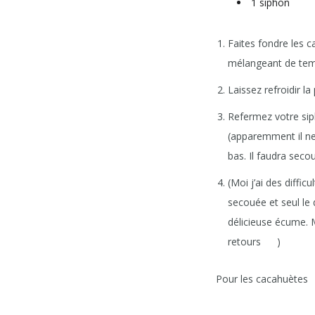
1 siphon
Faites fondre les 
mélangeant de tem
Laissez refroidir la
Refermez votre sip
(apparemment il ne 
bas. Il faudra seco
(Moi j’ai des diffic
secouée et seul le d
délicieuse écume. M
retours
)
Pour les cacahuètes