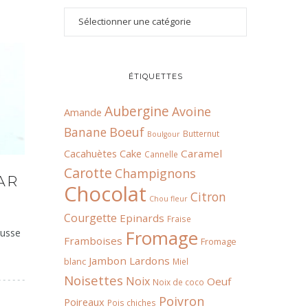
ÉTIQUETTES
Aubergine
Avoine
Amande
Boeuf
Banane
Butternut
Boulgour
Cacahuètes
Cake
Caramel
Cannelle
Carotte
Champignons
AR
Chocolat
Citron
Chou fleur
Courgette
Epinards
Fraise
Fromage
ousse
Framboises
Fromage
Jambon
Lardons
blanc
Miel
Noisettes
Noix
Oeuf
Noix de coco
Poivron
Poireaux
Pois chiches