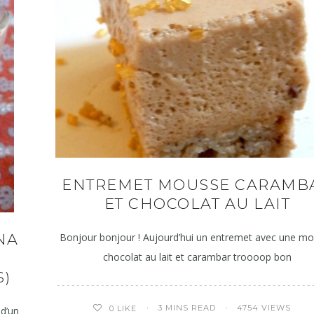
ENTREMET MOUSSE CARAMB
ET CHOCOLAT AU LAIT
Bonjour bonjour ! Aujourd’hui un entremet avec une m
NA
chocolat au lait et carambar troooop bon
S)
3 MINS READ
4754 VIEWS
0
LIKE
 d’un