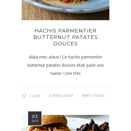
HACHIS PARMENTIER
BUTTERNUT PATATES
DOUCES
Alala mes aïeux ! Ce hachis parmentier
butternut patates douces était juste une
tuerie ! Une très
3 MINS READ
18167 VIEWS
1
LIKE
03
SEP