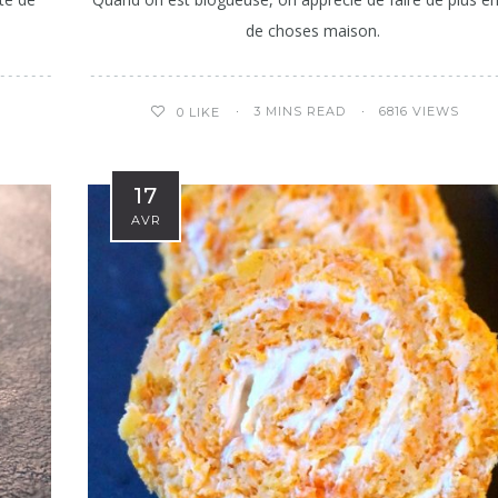
de choses maison.
3 MINS READ
6816 VIEWS
0
LIKE
17
AVR