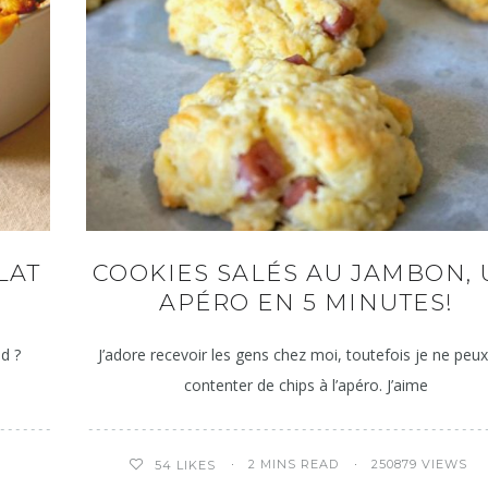
LAT
COOKIES SALÉS AU JAMBON,
APÉRO EN 5 MINUTES!
id ?
J’adore recevoir les gens chez moi, toutefois je ne peu
contenter de chips à l’apéro. J’aime
2 MINS READ
250879 VIEWS
54
LIKES