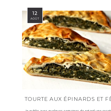
12
AOÛT
TOURTE AUX ÉPINARDS ET F
Je publie avec quelques semaines de retard une recet