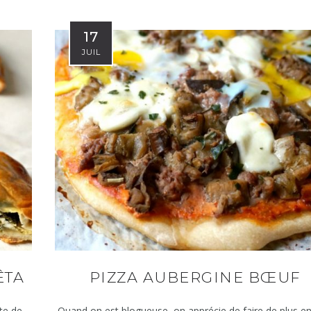
17
JUIL
ÊTA
PIZZA AUBERGINE BŒUF
te de
Quand on est blogueuse, on apprécie de faire de plus en