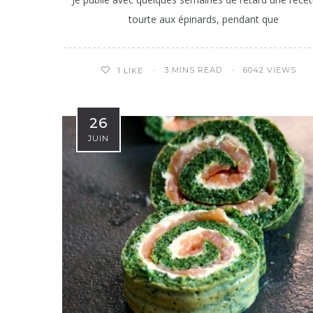
tourte aux épinards, pendant que
3 MINS READ
6042 VIEWS
1
LIKE
26
JUIN