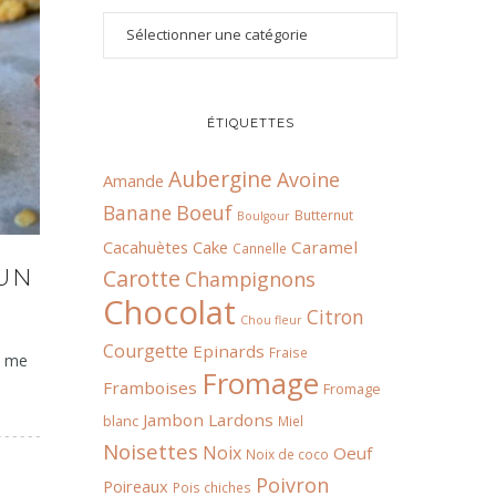
ÉTIQUETTES
Aubergine
Avoine
Amande
Boeuf
Banane
Butternut
Boulgour
Cacahuètes
Cake
Caramel
Cannelle
 UN
Carotte
Champignons
Chocolat
Citron
Chou fleur
Courgette
Epinards
Fraise
x me
Fromage
Framboises
Fromage
Jambon
Lardons
blanc
Miel
Noisettes
Noix
Oeuf
Noix de coco
Poivron
Poireaux
Pois chiches