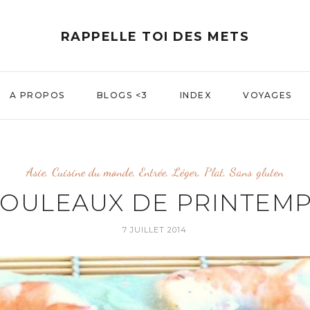
RAPPELLE TOI DES METS
A PROPOS
BLOGS <3
INDEX
VOYAGES
Asie
,
Cuisine du monde
,
Entrée
,
Léger
,
Plat
,
Sans gluten
OULEAUX DE PRINTEM
7 JUILLET 2014