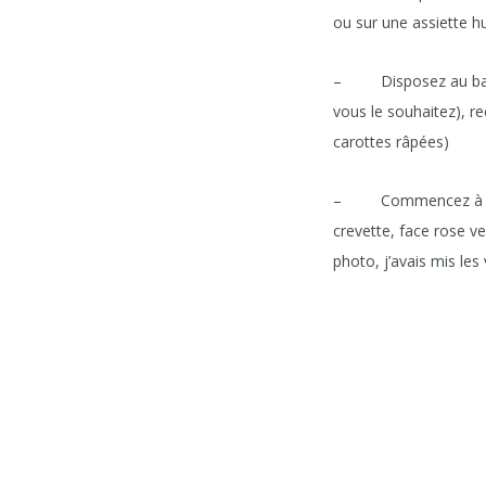
ou sur une assiette hu
– Disposez au bas de 
vous le souhaitez), re
carottes râpées)
– Commencez à rouler
crevette, face rose ve
photo, j’avais mis les