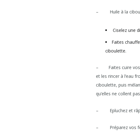
– Huile à la ciboul
Ciselez une di
Faites chauffe
ciboulette.
– Faites cuire vos no
et les rincer à l’eau f
ciboulette, puis méla
qu’elles ne collent pas
– Epluchez et râpez
– Préparez vos feuil