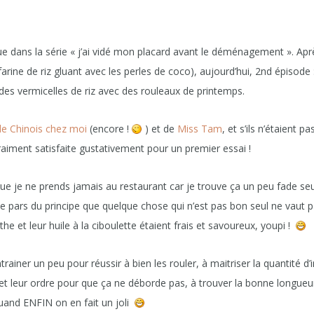
nue dans la série « j’ai vidé mon placard avant le déménagement ». Apr
rine de riz gluant avec les perles de coco), aujourd’hui, 2
nd
épisode 
 des vermicelles de riz avec des rouleaux de printemps.
de Chinois chez moi
(encore !
) et de
Miss Tam
, et s’ils n’étaient pa
vraiment satisfaite gustativement pour un premier essai !
ue je ne prends jamais au restaurant car je trouve ça un peu fade seu
e pars du principe que quelque chose qui n’est pas bon seul ne vaut p
he et leur huile à la ciboulette étaient frais et savoureux, youpi !
trainer un peu pour réussir à bien les rouler, à maitriser la quantité d’
t leur ordre pour que ça ne déborde pas, à trouver la bonne longueur
quand ENFIN on en fait un joli