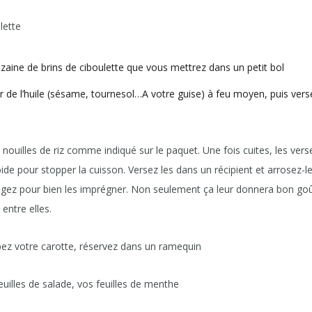
ette
zaine de brins de ciboulette que vous mettrez dans un petit bol
r de l’huile (sésame, tournesol…A votre guise) à feu moyen, puis verse
uilles de riz comme indiqué sur le paquet. Une fois cuites, les ver
roide pour stopper la cuisson. Versez les dans un récipient et arrosez-les
ngez pour bien les imprégner. Non seulement ça leur donnera bon go
 entre elles.
 votre carotte, réservez dans un ramequin
les de salade, vos feuilles de menthe