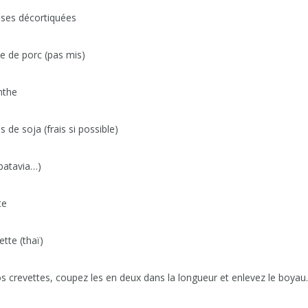
es décortiquées
de porc (pas mis)
the
 soja (frais si possible)
atavia…)
te
te (thaï)
evettes, coupez les en deux dans la longueur et enlevez le boyau.