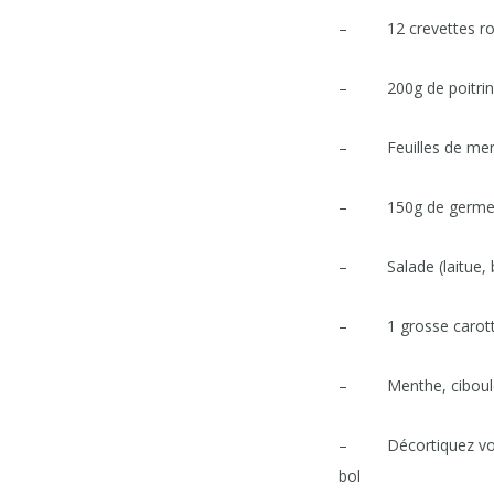
– 12 crevettes ros
– 200g de poitrine 
– Feuilles de men
– 150g de germes de
– Salade (laitue, b
– 1 grosse carot
– Menthe, ciboulet
– Décortiquez vos cr
bol