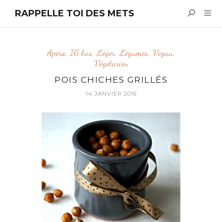
RAPPELLE TOI DES METS
Apéro
,
IG bas
,
Léger
,
Légumes
,
Vegan
,
Végétarien
POIS CHICHES GRILLÉS
14 JANVIER 2016