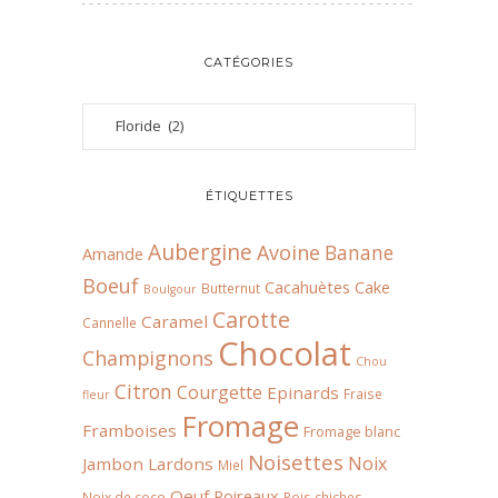
CATÉGORIES
ÉTIQUETTES
Aubergine
Avoine
Banane
Amande
Boeuf
Cacahuètes
Cake
Butternut
Boulgour
Carotte
Caramel
Cannelle
Chocolat
Champignons
Chou
Citron
Courgette
Epinards
Fraise
fleur
Fromage
Framboises
Fromage blanc
Noisettes
Noix
Jambon
Lardons
Miel
Oeuf
Poireaux
Noix de coco
Pois chiches