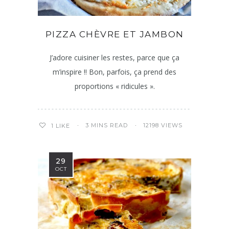
PIZZA CHÈVRE ET JAMBON
J’adore cuisiner les restes, parce que ça
m’inspire !! Bon, parfois, ça prend des
proportions « ridicules ».
3 MINS READ
12198 VIEWS
1
LIKE
29
OCT