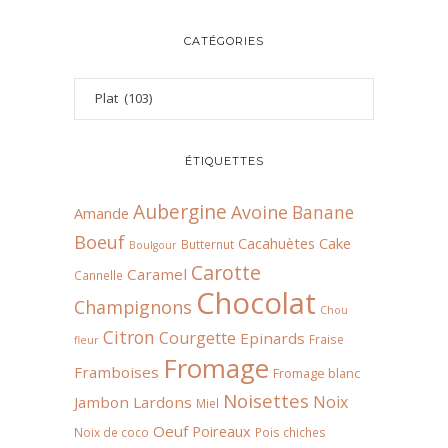
CATÉGORIES
ÉTIQUETTES
Aubergine
Avoine
Banane
Amande
Boeuf
Cacahuètes
Cake
Butternut
Boulgour
Carotte
Caramel
Cannelle
Chocolat
Champignons
Chou
Citron
Courgette
Epinards
Fraise
fleur
Fromage
Framboises
Fromage blanc
Noisettes
Noix
Jambon
Lardons
Miel
Oeuf
Poireaux
Noix de coco
Pois chiches