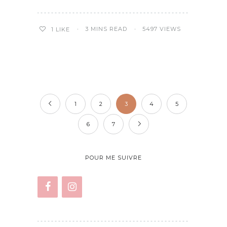
3 MINS READ
5497 VIEWS
1
LIKE
1
2
3
4
5
6
7
POUR ME SUIVRE