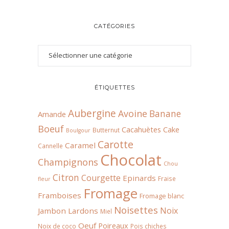
CATÉGORIES
ÉTIQUETTES
Aubergine
Avoine
Banane
Amande
Boeuf
Cacahuètes
Cake
Butternut
Boulgour
Carotte
Caramel
Cannelle
Chocolat
Champignons
Chou
Citron
Courgette
Epinards
Fraise
fleur
Fromage
Framboises
Fromage blanc
Noisettes
Noix
Jambon
Lardons
Miel
Oeuf
Poireaux
Noix de coco
Pois chiches