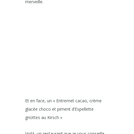
merveille.
Et en face, un « Entremet cacao, crème
glacée choco et piment d’Espellette
griottes au Kirsch »
Voilà, un restaurant que je vous conseille