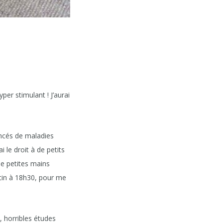
er stimulant ! J’aurai
ncés de maladies
ai le droit à de petits
de petites mains
atin à 18h30, pour me
, horribles études