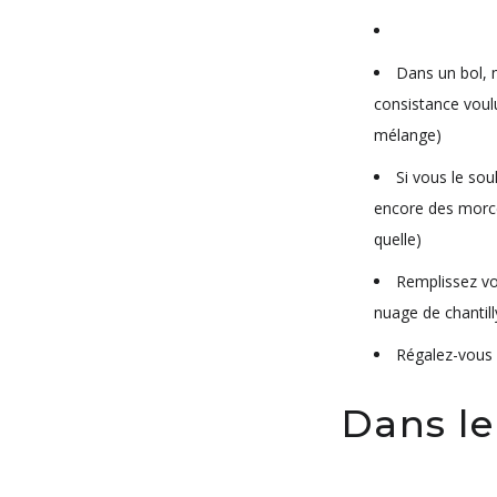
Dans un bol, m
consistance voul
mélange)
Si vous le so
encore des morcea
quelle)
Remplissez vos
nuage de chantilly
Régalez-vous
Dans le