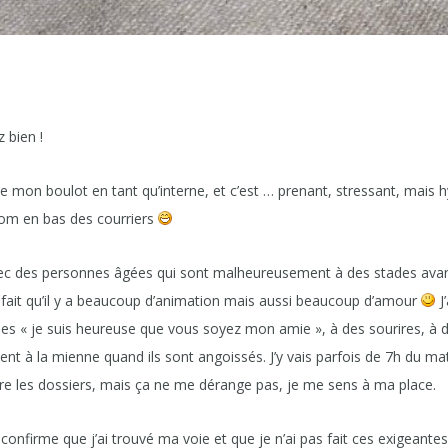
 bien !
mon boulot en tant qu’interne, et c’est … prenant, stressant, mais hyp
m en bas des courriers
 avec des personnes âgées qui sont malheureusement à des stades ava
 fait qu’il y a beaucoup d’animation mais aussi beaucoup d’amour
J’
 des « je suis heureuse que vous soyez mon amie », à des sourires, à 
hent à la mienne quand ils sont angoissés. J’y vais parfois de 7h du m
ire les dossiers, mais ça ne me dérange pas, je me sens à ma place.
onfirme que j’ai trouvé ma voie et que je n’ai pas fait ces exigeantes