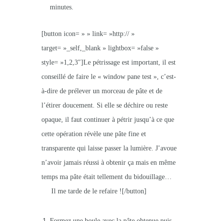
minutes.
[button icon= » » link= »http:// »
target= »_self,_blank » lightbox= »false »
style= »1,2,3″]Le pétrissage est important, il est
conseillé de faire le « window pane test », c’est-
à-dire de prélever un morceau de pâte et de
l’étirer doucement. Si elle se déchire ou reste
opaque, il faut continuer à pétrir jusqu’à ce que
cette opération révèle une pâte fine et
transparente qui laisse passer la lumière. J’avoue
n’avoir jamais réussi à obtenir ça mais en même
temps ma pâte était tellement du bidouillage…
Il me tarde de le refaire ![/button]
Formez une boule avec la pâte obtenue puis